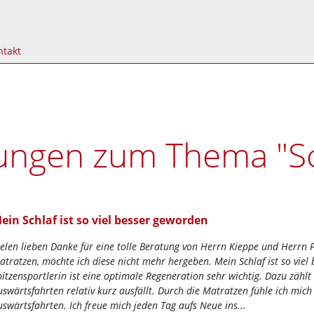
ntakt
Schlafen
Kunden
Wohnen
Service
Schlafsystem
Kundenmeinungen
Sofas
Online-Prospekte
ngen zum Thema "Sc
Matratzen
Kundenprojekte
Wohn- & Speisezimmer
Pressemitteilungen
Boxspring
Direkt von der Baustelle
Netzhome
Veranstaltungen
Betten
Wohnjournal
Bibliothek
CityStore Erfurt
Nackenkissen
ein Schlaf ist so viel besser geworden
ielen lieben Danke für eine tolle Beratung von Herrn Kieppe und Herrn 
atratzen, möchte ich diese nicht mehr hergeben. Mein Schlaf ist so viel
pitzensportlerin ist eine optimale Regeneration sehr wichtig. Dazu zählt 
uswärtsfahrten relativ kurz ausfällt. Durch die Matratzen fühle ich mich
uswärtsfahrten. Ich freue mich jeden Tag aufs Neue ins...