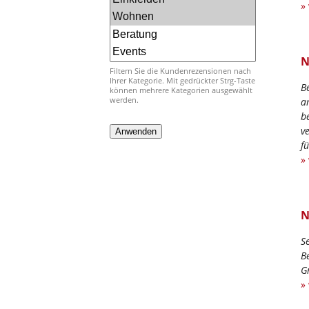
»
N
Filtern Sie die Kundenrezensionen nach
Ihrer Kategorie. Mit gedrückter Strg-Taste
B
können mehrere Kategorien ausgewählt
werden.
a
b
v
f
»
N
S
B
G
»