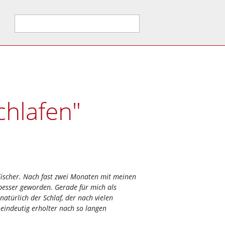
Suche
Einkleiden
Partner
Einbauschrank
Partner
hlafen"
Ankleide & Begehbarer
Schöner Wohnen
Schrank
Spitzensport
Kleiderschrank
Downloads
Cabinet Einbauschränke
Schranksonderlösungen
Fischer. Nach fast zwei Monaten mit meinen
 besser geworden. Gerade für mich als
natürlich der Schlaf, der nach vielen
 eindeutig erholter nach so langen